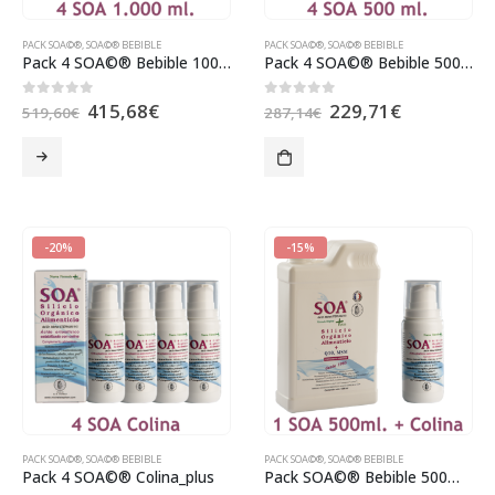
PACK SOA©®
,
SOA©® BEBIBLE
PACK SOA©®
,
SOA©® BEBIBLE
Pack 4 SOA©® Bebible 1000ml.
Pack 4 SOA©® Bebible 500ml.
415,68
€
229,71
€
0
out of 5
0
out of 5
519,60
€
287,14
€
-20%
-15%
PACK SOA©®
,
SOA©® BEBIBLE
PACK SOA©®
,
SOA©® BEBIBLE
Pack 4 SOA©® Colina_plus
Pack SOA©® Bebible 500ml. + SOA©® Colina