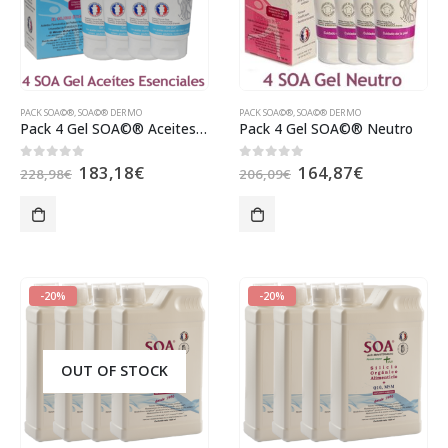
PACK SOA©®
,
SOA©® DERMO
PACK SOA©®
,
SOA©® DERMO
Pack 4 Gel SOA©® Aceites Esenciales
Pack 4 Gel SOA©® Neutro
183,18
€
164,87
€
0
out of 5
0
out of 5
228,98
€
206,09
€
-20%
-20%
OUT OF STOCK