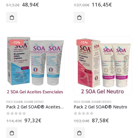
48,94
€
116,45
€
0
out of 5
0
out of 5
51,52
€
137,00
€
-15%
-15%
PACK SOA©®
,
SOA©® DERMO
PACK SOA©®
,
SOA©® DERMO
Pack 2 Gel SOA©® Aceites Esenciales
Pack 2 Gel SOA©® Neutro
97,32
€
87,58
€
0
out of 5
0
out of 5
114,49
€
103,04
€