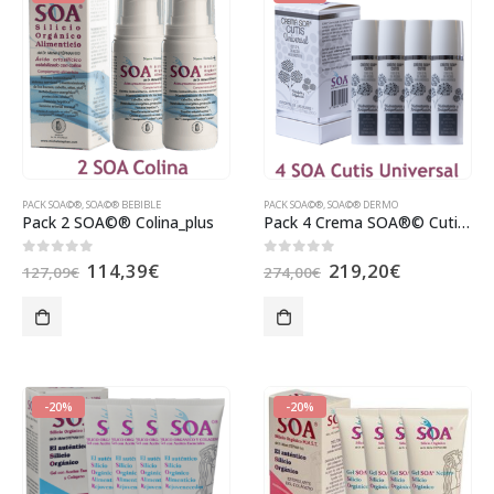
PACK SOA©®
,
SOA©® BEBIBLE
PACK SOA©®
,
SOA©® DERMO
Pack 2 SOA©® Colina_plus
Pack 4 Crema SOA®© Cutis Universal
114,39
€
219,20
€
0
out of 5
0
out of 5
127,09
€
274,00
€
-20%
-20%