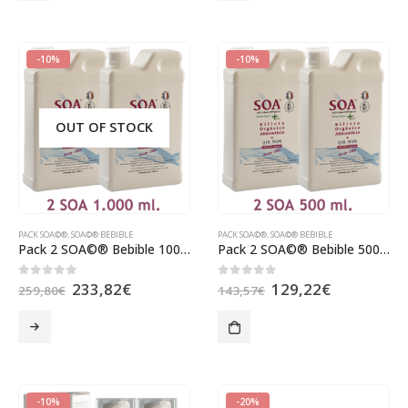
-10%
-10%
OUT OF STOCK
PACK SOA©®
,
SOA©® BEBIBLE
PACK SOA©®
,
SOA©® BEBIBLE
Pack 2 SOA©® Bebible 1000ml.
Pack 2 SOA©® Bebible 500ml.
233,82
€
129,22
€
0
out of 5
0
out of 5
259,80
€
143,57
€
-10%
-20%