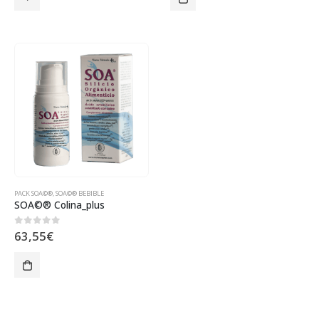
PACK SOA©®
,
SOA©® BEBIBLE
SOA©® Colina_plus
63,55
€
0
out of 5