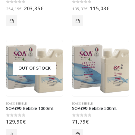
203,35
€
115,03
€
0
out of 5
0
out of 5
254,19
€
135,33
€
OUT OF STOCK
SOA©® BEBIBLE
SOA©® BEBIBLE
SOA©® Bebible 1000ml.
SOA©® Bebible 500ml.
129,90
€
71,79
€
0
out of 5
0
out of 5