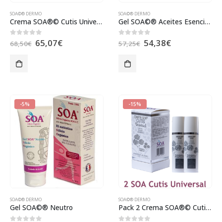
SOA©® DERMO
SOA©® DERMO
Crema SOA®© Cutis Universal
Gel SOA©® Aceites Esenciales
65,07
€
54,38
€
0
out of 5
0
out of 5
68,50
€
57,25
€
-5%
-15%
SOA©® DERMO
SOA©® DERMO
Gel SOA©® Neutro
Pack 2 Crema SOA®© Cutis Universal